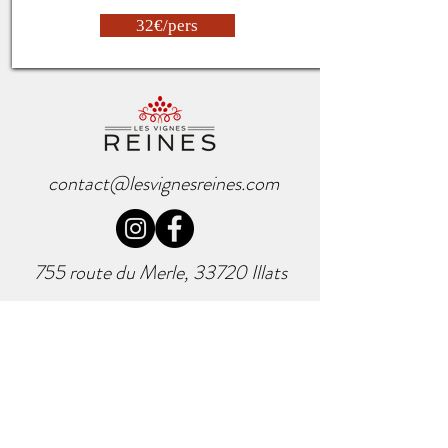
32€/pers
contact@lesvignesreines.com
755 route du Merle, 33720 Illats
Tél :
06 87 08 62 85